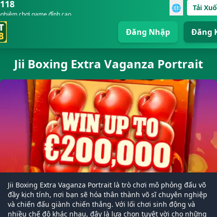
118
🌐
Tải Xu
nghiệm chơi game đỉnh cao
Đăng Nhập
Đăng 
Jii Boxing Extra Vaganza Portrait
Jii Boxing Extra Vaganza Portrait là trò chơi mô phỏng đấu võ
đầy kịch tính, nơi bạn sẽ hóa thân thành võ sĩ chuyên nghiệp
và chiến đấu giành chiến thắng. Với lối chơi sinh động và
nhiều chế độ khác nhau, đây là lựa chọn tuyệt vời cho những