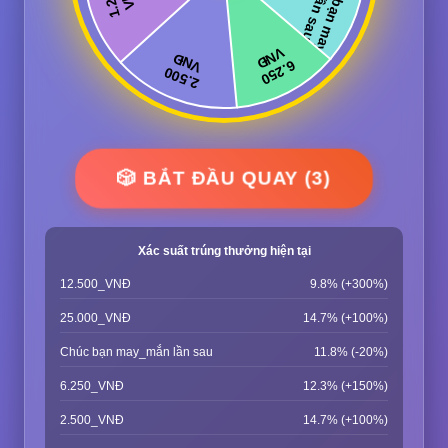
🎲 BẮT ĐẦU QUAY (3)
Xác suất trúng thưởng hiện tại
12.500_VNĐ
9.8% (+300%)
25.000_VNĐ
14.7% (+100%)
Chúc bạn may_mắn lần sau
11.8% (-20%)
6.250_VNĐ
12.3% (+150%)
2.500_VNĐ
14.7% (+100%)