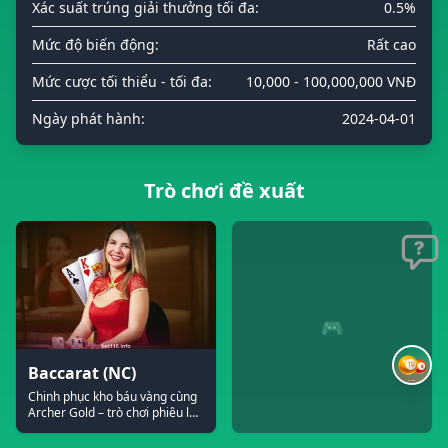
Xác suất trúng giải thưởng tối đa:
0.5%
Mức độ biến động:
Rất cao
Mức cược tối thiểu - tối đa:
10,000 - 100,000,000 VNĐ
Ngày phát hành:
2024-04-01
Trò chơi đề xuất
🎮
Baccarat (NC)
Chinh phục kho báu vàng cùng
Archer Gold – trò chơi phiêu lưu
hấp dẫn dành cho mọi game
thủ...