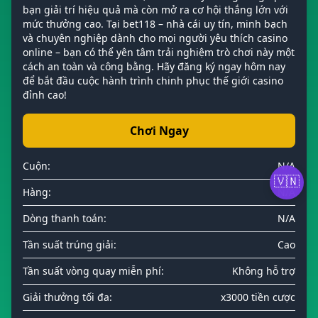
bạn giải trí hiệu quả mà còn mở ra cơ hội thắng lớn với
mức thưởng cao. Tại bet118 – nhà cái uy tín, minh bạch
và chuyên nghiệp dành cho mọi người yêu thích casino
online – bạn có thể yên tâm trải nghiệm trò chơi này một
cách an toàn và công bằng. Hãy đăng ký ngay hôm nay
để bắt đầu cuộc hành trình chinh phục thế giới casino
đỉnh cao!
Chơi Ngay
Cuộn:
N/A
🇻🇳
Hàng:
N/A
Dòng thanh toán:
N/A
Tần suất trúng giải:
Cao
Tần suất vòng quay miễn phí:
Không hỗ trợ
Giải thưởng tối đa:
x3000 tiền cược